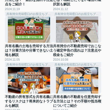
点をご紹介！
択肢も解説
2024.11.19
2024.11.12
共有持分売却窓口のお役立ちブログ
共有持分売却窓口のお役立ちブログ
共有名義の土地を売却する方法
共有持分の不動産売却でおこな
は？分筆方法や分筆できない土
う確定申告の流れは？注意点や
地も解説
税金もご紹介
2024.11.05
2024.10.08
共有持分売却窓口のお役立ちブログ
共有持分売却窓口のお役立ちブログ
不動産の所有形式を共有名義に
共有名義の不動産を任意売却す
するリスクは？将来的なトラブ
る方法とは？その手順や抵当権
ルも解説
についてご紹介