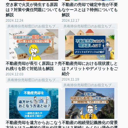
空き家で火災が発生する原因
不動産の売却で確定申告が不要
は？対策や責任問題についても
なケースとは？特例についても
解説
解説
2024.12.24
2024.12.17
共有持分売却窓口のお役立ちブログ
共有持分売却窓口のお役立ちブログ
不動産売却が長引く原因は？売
不動産売却における現状渡しと
れ残りを防ぐ対処法も解説
は？メリットやデメリットをご
紹介
2024.12.03
2024.11.19
共有持分売却窓口のお役立ちブログ
共有持分売却窓口のお役立ちブログ
不動産売却を遠方からおこなう
不動産の相続登記義務化の背景
方法とは？一般的な流れや注意
とは？相続したくない場合の選