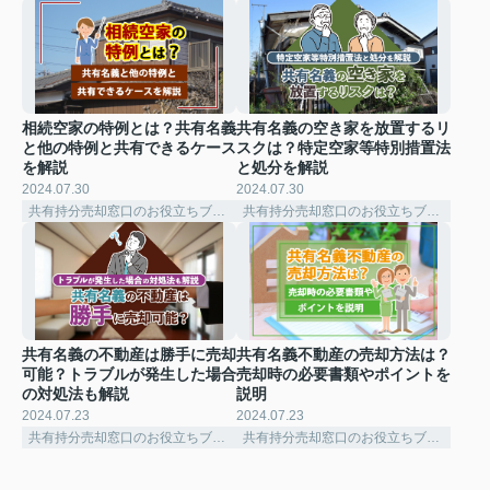
相続空家の特例とは？共有名義
共有名義の空き家を放置するリ
と他の特例と共有できるケース
スクは？特定空家等特別措置法
を解説
と処分を解説
2024.07.30
2024.07.30
共有持分売却窓口のお役立ちブログ
共有持分売却窓口のお役立ちブログ
共有名義の不動産は勝手に売却
共有名義不動産の売却方法は？
可能？トラブルが発生した場合
売却時の必要書類やポイントを
の対処法も解説
説明
2024.07.23
2024.07.23
共有持分売却窓口のお役立ちブログ
共有持分売却窓口のお役立ちブログ