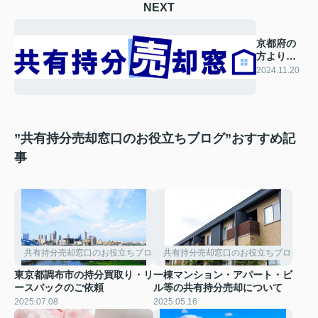
NEXT
京都府の
方より持
分の買取
2024.11.20
依頼
”共有持分売却窓口のお役立ちブログ”おすすめ記
事
共有持分売却窓口のお役立ちブログ
共有持分売却窓口のお役立ちブログ
東京都調布市の持分買取り・リ
一棟マンション・アパート・ビ
ースバックのご依頼
ル等の共有持分売却について
2025.07.08
2025.05.16