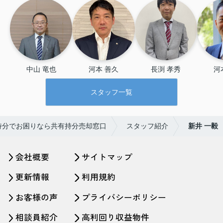
中山 竜也
河本 善久
長渕 孝秀
河
スタッフ一覧
持分でお困りなら共有持分売却窓口
スタッフ紹介
新井 一毅
会社概要
サイトマップ
更新情報
利用規約
お客様の声
プライバシーポリシー
相談員紹介
高利回り収益物件