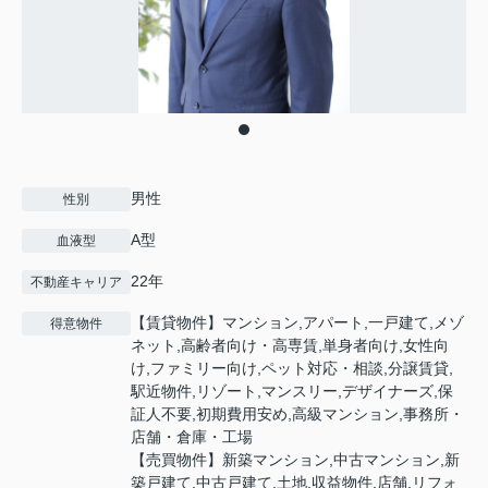
男性
性別
A型
血液型
22年
不動産キャリア
【賃貸物件】マンション,アパート,一戸建て,メゾ
得意物件
ネット,高齢者向け・高専賃,単身者向け,女性向
け,ファミリー向け,ペット対応・相談,分譲賃貸,
駅近物件,リゾート,マンスリー,デザイナーズ,保
証人不要,初期費用安め,高級マンション,事務所・
店舗・倉庫・工場
【売買物件】新築マンション,中古マンション,新
築戸建て,中古戸建て,土地,収益物件,店舗,リフォ