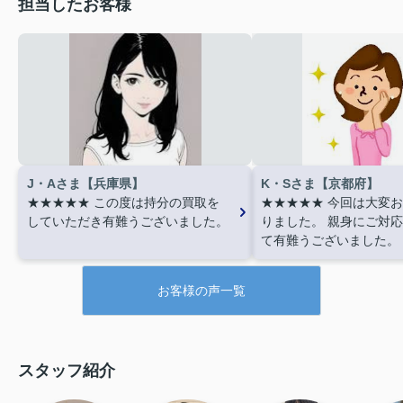
担当したお客様
J・Aさま【兵庫県】
K・Sさま【京都府】
★★★★★
この度は持分の買取を
★★★★★
今回は大変お
していただき有難うございました。
りました。
親身にご対応
て有難うございました。
お客様の声一覧
スタッフ紹介