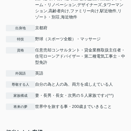
ーム・リノベーション,デザイナーズ,タワーマン
ション,高齢者向け,ファミリー向け,駅近物件,リ
ゾート・別荘,海近物件
京都府
出身地
野球（スポーツ全般）・マッサージ
特技
任意売却コンサルタント・貸金業務取扱主任者・
資格
住宅ローンアドバイザー・第二種電気工事士・中
型免許
英語
外国語
自分の為と人の為、両方を成しえている人
尊敬する人
妻・長男・長女・次男の５人家族です♪(^^)
家族構成
世界中を旅する事・200歳までいきること
将来の夢