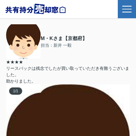
M・Kさま【京都府】
担当：新井 一毅
★★★★
リースバックは残念でしたが買い取っていただき有難うございま
した。
助かりました。
1
/
1