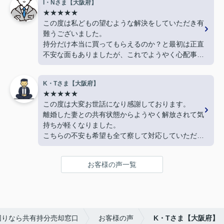
I・Nさま【大阪府】
★★★★★
この度は私どもの望むような解決をしていただき有
難うございました。
持分だけ本当に買ってもらえるのか？と最初は正直
不安な面もありましたが、これでようやく心配事が
なくなり心が軽くなりました。
上村さん、有難うございました。
K・Tさま【大阪府】
★★★★★
この度は大変お世話になり感謝しております。
離婚した妻との共有状態からようやく解放されて気
持ちが軽くなりました。
こちらの不安も希望も全て察して対応していただい
た心遣いに感謝しかありません。
持分を売りたいなら共有持分売却窓口様にお願いさ
お客様の声一覧
れる事を私からおすすめさせていただきます。有難
うございました。
困りなら共有持分売却窓口
お客様の声
K・Tさま【大阪府】