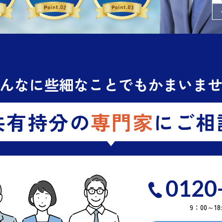
んなに些細なことでもかまいま
共有持分の
専門家
にご相
0120
9：00～1