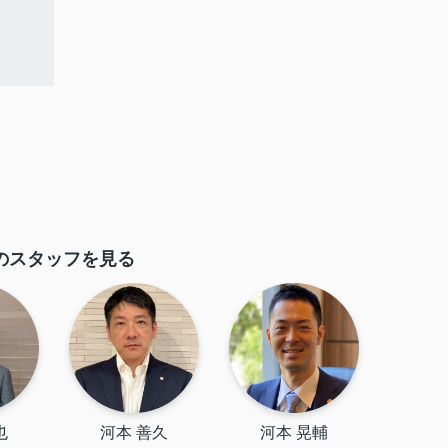
のスタッフを見る
也
河本 善久
河本 晃輔