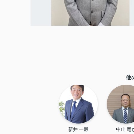
他
新井 一毅
中山 竜