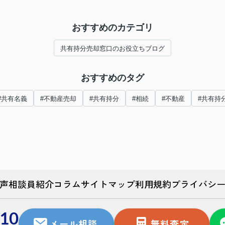
おすすめのカテゴリ
共有持分売却窓口のお役立ちブログ
おすすめのタグ
#共有名義
#不動産売却
#共有持分
#相続
#不動産
#共有持
声
相談員紹介
コラム
サイトマップ
利用規約
プライバシ
510
メール相談
無料査定