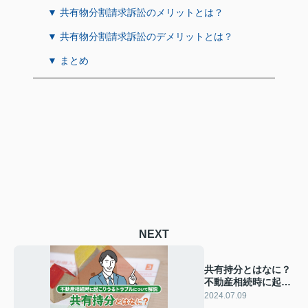
▼ 共有物分割請求訴訟のメリットとは？
▼ 共有物分割請求訴訟のデメリットとは？
▼ まとめ
NEXT
共有持分とはなに？
不動産相続時に起こ
りうるトラブルにつ
2024.07.09
いて解説