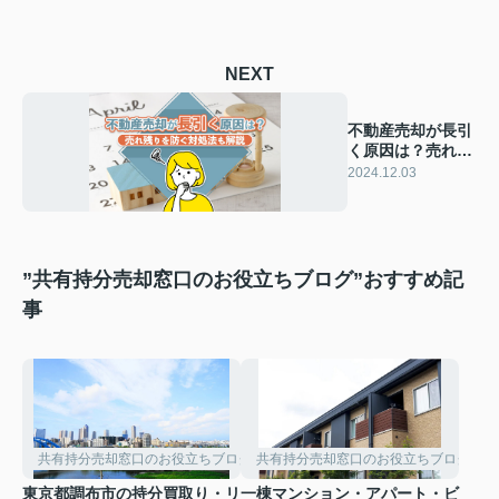
NEXT
不動産売却が長引
く原因は？売れ残
りを防ぐ対処法も
2024.12.03
解説
”共有持分売却窓口のお役立ちブログ”おすすめ記
事
共有持分売却窓口のお役立ちブログ
共有持分売却窓口のお役立ちブログ
東京都調布市の持分買取り・リ
一棟マンション・アパート・ビ