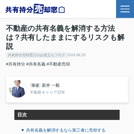
不動産の共有名義を解消する方法
は？共有したままにするリスクも解
説
共有持分売却窓口のお役立ちブログ
2024.08.20
#共有持分
#共有名義
#不動産売却
新井 一毅
筆者
不動産キャリア22年
目次
▼ 共有名義を解消するなら第三者に売却する