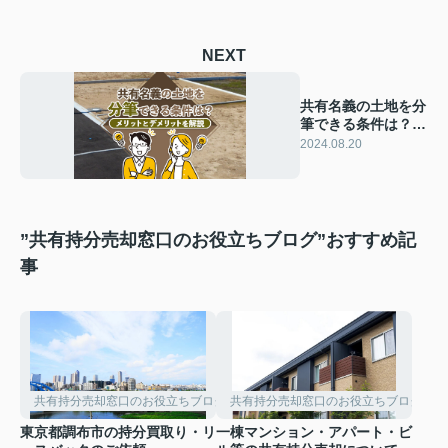
NEXT
共有名義の土地を分
筆できる条件は？メ
リットとデメリット
2024.08.20
を解説
”共有持分売却窓口のお役立ちブログ”おすすめ記
事
共有持分売却窓口のお役立ちブログ
共有持分売却窓口のお役立ちブログ
東京都調布市の持分買取り・リ
一棟マンション・アパート・ビ