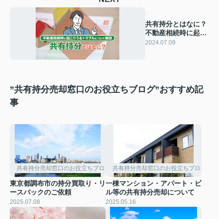
共有持分とはなに？
不動産相続時に起こ
りうるトラブルにつ
2024.07.09
いて解説
”共有持分売却窓口のお役立ちブログ”おすすめ記
事
共有持分売却窓口のお役立ちブログ
共有持分売却窓口のお役立ちブログ
東京都調布市の持分買取り・リ
一棟マンション・アパート・ビ
ースバックのご依頼
ル等の共有持分売却について
2025.07.08
2025.05.16