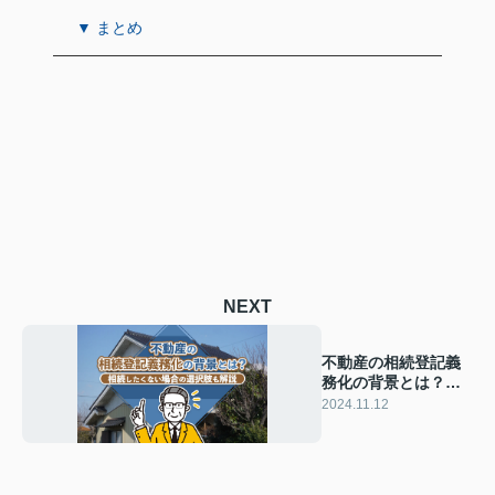
▼ まとめ
NEXT
不動産の相続登記義
務化の背景とは？相
続したくない場合の
2024.11.12
選択肢も解説