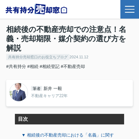
相続後の不動産売却での注意点！名
義・売却期限・媒介契約の選び方を
解説
共有持分売却窓口のお役立ちブログ
2024.11.12
#共有持分
#相続
#相続登記
#不動産売却
新井 一毅
筆者
不動産キャリア22年
目次
▼ 相続後の不動産売却における「名義」に関す