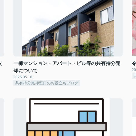
依
一棟マンション・アパート・ビル等の共有持分売
20
却について
2025.05.16
共有持分売却窓口のお役立ちブログ