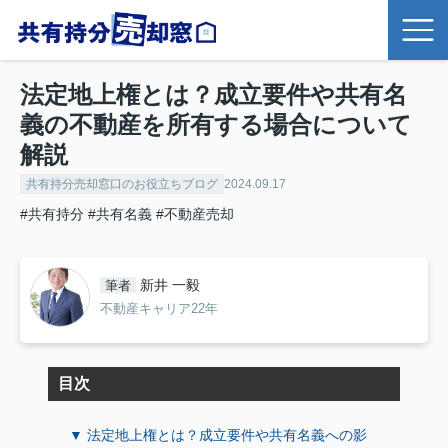
法定地上権とは？成立要件や共有名
義の不動産を所有する場合について
解説
共有持分売却窓口のお役立ちブログ
2024.09.17
#共有持分
#共有名義
#不動産売却
新井 一毅
筆者
不動産キャリア22年
目次
▼ 法定地上権とは？成立要件や共有名義への影