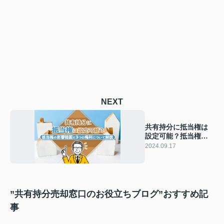
NEXT
共有持分に抵当権は
設定可能？抵当権の
影響範囲と3つの権利
2024.09.17
について解説
”共有持分売却窓口のお役立ちブログ”おすすめ記
事