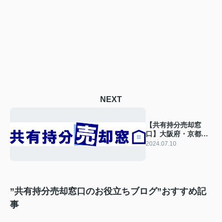
NEXT
【共有持分売却窓
口】大阪府・京都
府・兵庫県・沖縄県
2024.07.10
で共有持分の売却相
談
”共有持分売却窓口のお役立ちブログ”おすすめ記
事