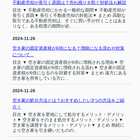
不動産売却が長引く原因は？売れ残りを防ぐ対処法も解説
目次 ▼ 不動産売却にかかる一般的な期間▼ 不動産売却が
長引く原因▼ 長引く不動産売却の対処法▼ まとめ 高額な
取引である不動産売却は、すぐに買い手が付くことはあま
りなく、ある程度の期間が必...
2024-11-26
空き家の固定資産税が6倍になる？増税になる流れや対策
について...
目次 ▼ 空き家の固定資産税が6倍に増税される理由▼ 空
き家の固定資産税が6倍に増税される流れ▼ 空き家の固定
資産税が6倍になるのを回避する対策▼ まとめ 遠方にある
空き家を所有している方に...
2024-11-26
空き家の処分方法とは？おすすめしたい3つの方法をご紹
介！
目次 ▼ 空き家を更地にして処分するメリット・デメリッ
ト▼ 空き家をそのまま処分するメリット・デメリット▼
空き家を譲渡するメリット・デメリット▼ まとめ 相続に
より空き家を引き継いだものの...