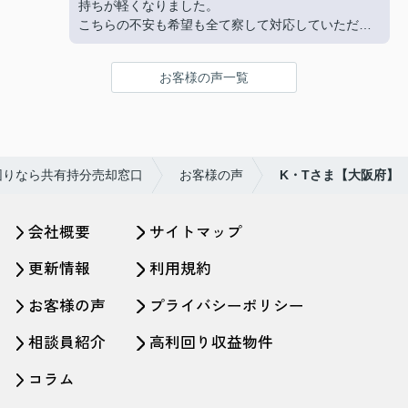
持ちが軽くなりました。
こちらの不安も希望も全て察して対応していただい
た心遣いに感謝しかありません。
持分を売りたいなら共有持分売却窓口様にお願いさ
お客様の声一覧
れる事を私からおすすめさせていただきます。有難
うございました。
困りなら共有持分売却窓口
お客様の声
K・Tさま【大阪府】
会社概要
サイトマップ
更新情報
利用規約
お客様の声
プライバシーポリシー
相談員紹介
高利回り収益物件
コラム